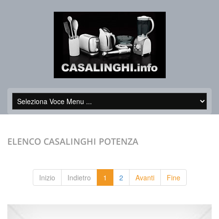
ELENCO CASALINGHI
POTENZA
Inizio
Indietro
1
2
Avanti
Fine